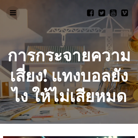
การกระจายความ
เสี่ยง! แทงบอลยัง
ไง ให้ไม่เสียหมด