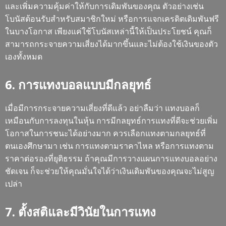
และเพิ่มความคุ้มค่าให้กับการเดิมพันของคุณ ตัวอย่างเช่น
โบนัสต้อนรับสำหรับสมาชิกใหม่ หรือการแจกเครดิตเดิมพันฟรี
ในบางโอกาส เพียงแค่ใช้โบนัสเหล่านี้ให้เป็นประโยชน์ คุณก็
สามารถกระจายความเสี่ยงได้มากขึ้นและไม่ต้องใช้เงินของตัว
เองทั้งหมด
6. การแทงบอลแบบมีกลยุทธ์
เมื่อมีการกระจายความเสี่ยงที่ดีแล้ว อย่าลืมว่า แทงบอลก็
เหมือนกับการลงทุนในหุ้น การมีกลยุทธ์การแทงที่ดีจะช่วยเพิ่ม
โอกาสในการชนะได้อย่างมาก ควรเลือกแทงตามกลยุทธ์ที่
ตนเองศึกษามา เช่น การแทงตามราคาไหล หรือการแทงตาม
ราคาต่อรองที่ยุติธรรม ถ้าคุณมีการวางแผนการแทงบอลอย่าง
ชัดเจน ก็จะช่วยให้คุณมั่นใจได้ว่าเงินเดิมพันของคุณจะไม่สูญ
เปล่า
7. ตั้งสติและมีวินัยในการแทง