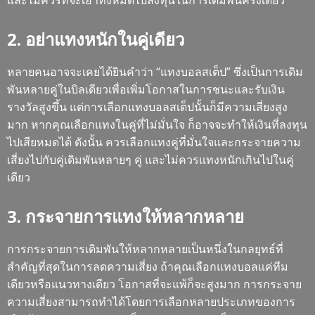
2. อย่าแทงหนักในคู่เดียว
หลายคนอาจจะเคยได้ยินคำว่า “แทงบอลสเต็ป” ซึ่งเป็นการเดิม
พันหลายคู่ในบิลเดียวเพื่อเพิ่มโอกาสในการชนะและรับเงิน
รางวัลสูงขึ้น แต่การเลือกแทงบอลสเต็ปนั้นก็มีความเสี่ยงสูง
มาก หากคุณเลือกแทงในคู่ที่ไม่มั่นใจ ก็อาจจะทำให้เงินที่ลงทุน
ไปเสียหมดได้ ดังนั้น ควรเลือกแทงคู่ที่มั่นใจและกระจายความ
เสี่ยงไปกับคู่เดิมพันหลายๆ คู่ และไม่ควรแทงหนักเกินไปในคู่
เดียว
3. กระจายการแทงให้หลากหลาย
การกระจายการเดิมพันให้หลากหลายเป็นหนึ่งในกลยุทธ์ที่
สำคัญที่สุดในการลดความเสี่ยง ถ้าคุณเลือกแทงบอลแค่ทีม
เดียวหรือแนวทางเดียว โอกาสที่จะแพ้ก็จะสูงมาก การกระจาย
ความเสี่ยงสามารถทำได้โดยการเลือกหลายประเภทของการ