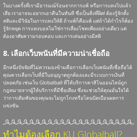
ในบางครั้งที่เรามีอารมณ์ร้อนจากการแพ้ หรือการแทงไปแล้ว
เสีย เราอาจจะอยากเอาคืนในทันที ซึ่งเป็นสิ่งที่ผิด! ต้องรู้จักตั้ง
สติและมีวินัยในการแทงให้ดี ถ้าแพ้ก็คือแพ้ แต่ถ้าได้กำไรก็ต้อง
รู้จักหยุด การแทงบอลไม่ใช่การเสี่ยงโชคเพียงอย่างเดียว แต่
ต้องอาศัยความรอบคอบ และการเล่นอย่างมีสติ
8. เลือกเว็บพนันที่มีความน่าเชื่อถือ
อีกหนึ่งปัจจัยที่ไม่ควรมองข้ามคือการเลือกเว็บพนันที่เชื่อถือได้
คุณควรเลือกเว็บที่มีใบอนุญาตถูกต้องและมีระบบการเงินที่
ปลอดภัย เช่นเว็บ Globalball ที่ให้บริการคาสิโนออนไลน์ถูก
กฎหมายจากผู้ให้บริการที่มีชื่อเสียง ซึ่งจะช่วยให้คุณมั่นใจได้
ว่าการเดิมพันของคุณจะไม่ถูกโกงหรือโดนบิดเบือนผลการ
แข่งขัน
ทำไมต้องเลือก KU Globalball?