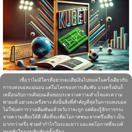
เชื่อว่าไม่มีใครที่อยากจะเสียเงินไปหมดในครั้งเดียวกับ
การแทงบอลแน่นอน แต่ในโลกของการเดิมพัน บางครั้งมันก็
เหมือนกับการเดินบนเส้นขอบระหว่างความสำเร็จและความ
พ่ายแพ้ อย่างละครึ่งทาง ดังนั้นสิ่งที่สำคัญที่สุดในการแทงบอล
ไม่ใช่แค่การวางเดิมพันแล้วหวังว่าจะถูก แต่ต้องรู้จักการกระ
จายความเสี่ยงให้ดี เพื่อที่จะเพิ่มโอกาสชนะจากครึ่งเดียว เป็น
มากกว่าครึ่ง ช่วยทำกำไรในระยะยาว และลดโอกาสที่จะแพ้
หมดตัวในการเดิมพันครั้งเดียว