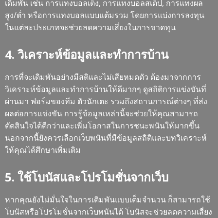
เดิมพัน เช่น การแทงบอลเต็ง, การแทงบอลสเต็ป, การแทงผล
สูง/ต่ำ หรือการแทงบอลแบบแต้มรวม โดยการแบ่งการลงทุน
ในแต่ละประเภทจะช่วยลดความเสี่ยงในการขาดทุน
4. วิเคราะห์ข้อมูลและทำการบ้าน
การที่จะเดิมพันอย่างมีสติและไม่เสียหมดตัว ต้องมาจากการ
วิเคราะห์ข้อมูลและทำการบ้านให้ดีมากๆ ดูสถิติการแข่งขันที่
ผ่านมา ฟอร์มของทีม ตัวนักเตะ รวมถึงสถานการณ์ต่างๆ ที่ส่ง
ผลต่อการแข่งขัน การรู้ข้อมูลเหล่านี้จะช่วยให้คุณสามารถ
ตัดสินใจได้ดีกว่าและเพิ่มโอกาสในการชนะพนันให้มากขึ้น
นอกจากนี้ยังควรเลือกเว็บพนันที่มีข้อมูลสถิติและบทวิเคราะห์
ให้คุณได้ศึกษาเพิ่มเติม
5. ใช้โบนัสและโปรโมชั่นจากเว็บ
หากคุณยังไม่มั่นใจในการเดิมพันแบบเต็มจำนวน ก็สามารถใช้
โบนัสหรือโปรโมชั่นจากเว็บพนันได้ โบนัสจะช่วยลดความเสี่ยง